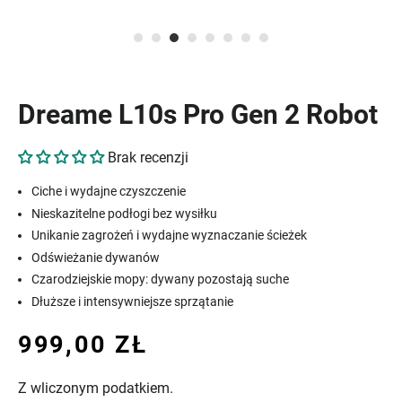
Dreame L10s Pro Gen 2 Robot
Brak recenzji
Ciche i wydajne czyszczenie
Nieskazitelne podłogi bez wysiłku
Unikanie zagrożeń i wydajne wyznaczanie ścieżek
Odświeżanie dywanów
Czarodziejskie mopy: dywany pozostają suche
Dłuższe i intensywniejsze sprzątanie
Cena
Cena
999,00 ZŁ
regularna
sprzedaży
Z wliczonym podatkiem.