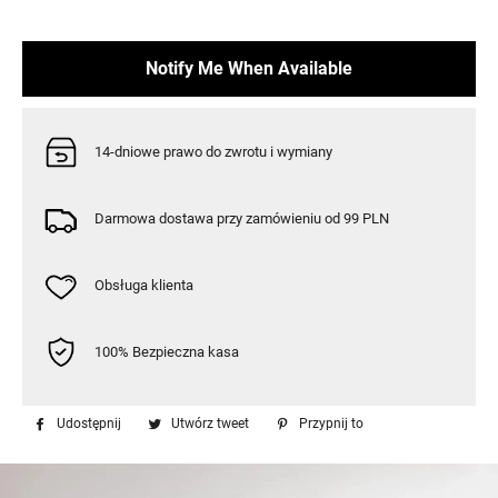
Notify Me When Available
14-dniowe prawo do zwrotu i wymiany
Darmowa dostawa przy zamówieniu od 99 PLN
Obsługa klienta
100% Bezpieczna kasa
Udostępnij
Udostępnij
Utwórz tweet
Tweetuj
Przypnij to
Przypnij
na
na
do
Facebooku
Twitterze
tablicy
Pinterest